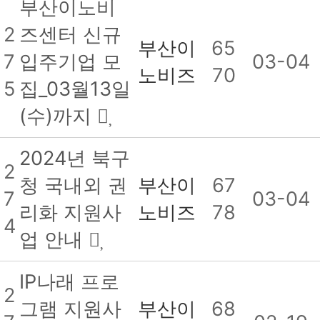
부산이노비
2
즈센터 신규
부산이
65
7
입주기업 모
03-04
노비즈
70
5
집_03월13일
(수)까지
2024년 북구
2
청 국내외 권
부산이
67
7
03-04
리화 지원사
노비즈
78
4
업 안내
IP나래 프로
2
그램 지원사
부산이
68