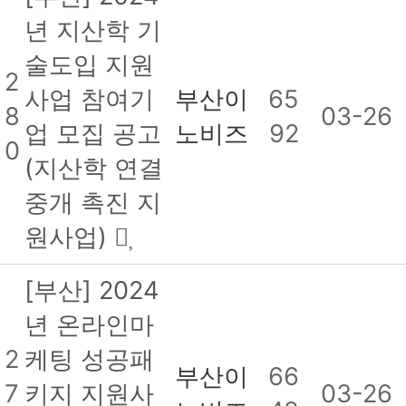
년 지산학 기
술도입 지원
2
사업 참여기
부산이
65
8
03-26
업 모집 공고
노비즈
92
0
(지산학 연결
중개 촉진 지
원사업)
[부산] 2024
년 온라인마
2
케팅 성공패
부산이
66
7
키지 지원사
03-26