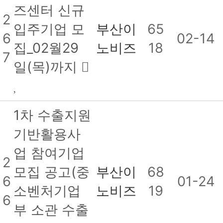
즈센터 신규
2
입주기업 모
부산이
65
6
02-14
집_02월29
노비즈
18
7
일(목)까지
1차 수출지원
기반활용사
업 참여기업
2
모집 공고(중
부산이
68
6
01-24
소벤처기업
노비즈
19
6
부 소관 수출