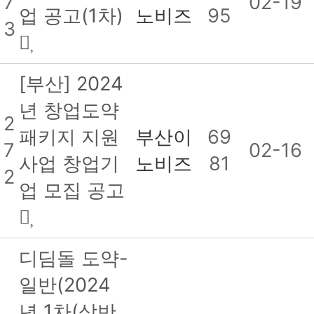
7
02-19
업 공고(1차)
노비즈
95
3
[부산] 2024
년 창업도약
2
패키지 지원
부산이
69
7
02-16
사업 창업기
노비즈
81
2
업 모집 공고
디딤돌 도약-
일반(2024
년 1차(상반