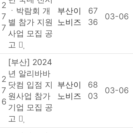
2
ㆍ박람회 개
부산이
67
7
03-06
별 참가 지원
노비즈
36
7
사업 모집 공
고
[부산] 2024
년 알리바바
2
닷컴 입점 지
부산이
68
7
03-06
원사업 참가
노비즈
03
6
기업 모집 공
고