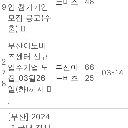
노비즈
48
9
업 참가기업
모집 공고(수
출)
부산이노비
즈센터 신규
2
입주기업 모
부산이
66
7
03-14
집_03월26
노비즈
25
8
일(화)까지
[부산] 2024
년 국내 전시