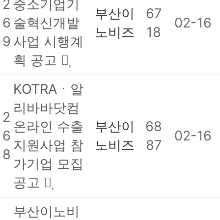
2
중소기업기
부산이
67
6
술혁신개발
02-16
노비즈
18
9
사업 시행계
획 공고
KOTRAㆍ알
리바바닷컴
2
온라인 수출
부산이
68
6
02-16
지원사업 참
노비즈
87
8
가기업 모집
공고
부산이노비