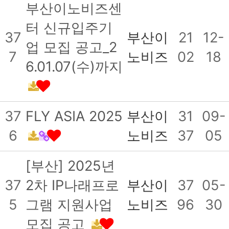
부산이노비즈센
터 신규입주기
37
부산이
21
12-
업 모집 공고_2
7
노비즈
02
18
6.01.07(수)까지
37
FLY ASIA 2025
부산이
31
09-
6
노비즈
37
05
[부산] 2025년
37
2차 IP나래프로
부산이
37
05-
5
그램 지원사업
노비즈
96
30
모집 공고