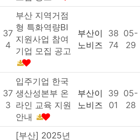
부산 지역거점
형 특화역량BI
37
부산이
38
05-
지원사업 참여
4
노비즈
74
29
기업 모집 공고
입주기업 한국
37
생산성본부 온
부산이
39
05-
3
라인 교육 지원
노비즈
01
28
안내
[부산] 2025년