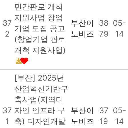
민간판로 개척
지원사업 창업
37
부산이
38
05-
기업 모집 공고
2
노비즈
79
14
(창업기업 판로
개척 지원사업)
[부산] 2025년
산업혁신기반구
축사업(지역디
37
자인 인프라 구
부산이
37
05-
1
축) 디자인개발
노비즈
19
14