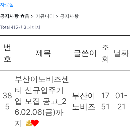
자료실
공지사항
홈 > 커뮤니티 > 공지사항
Total 415건
3 페이지
번
조
제목
글쓴이
날짜
호
회
부산이노비즈센
터 신규입주기
38
부산이
17
01-
업 모집 공고_2
5
노비즈
51
21
6.02.06(금)까
지