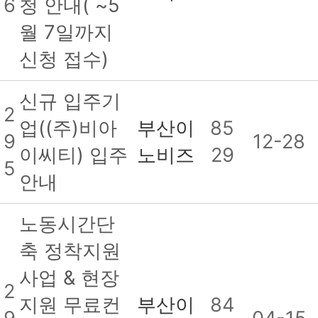
6
청 안내( ~5
월 7일까지
신청 접수)
신규 입주기
2
업((주)비아
부산이
85
9
12-28
이씨티) 입주
노비즈
29
5
안내
노동시간단
축 정착지원
사업 & 현장
2
지원 무료컨
부산이
84