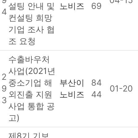
9
04-15
설팅 안내 및
노비즈
69
4
컨설팅 희망
기업 조사 협
조 요청
수출바우처
사업(2021년
2
중소기업 해
부산이
84
9
01-20
외진출 지원
노비즈
44
3
사업 통합 공
고)
제8기 기보