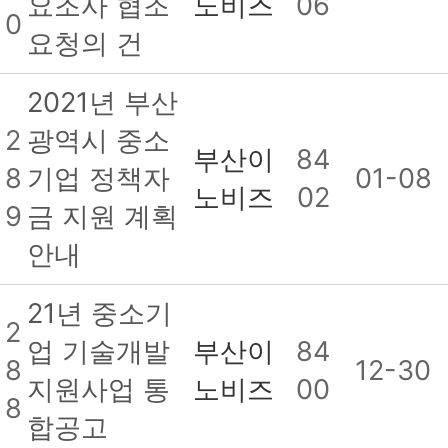
요조사 협조
노비즈
06
0
요청의 건
2021년 부산
2
광역시 중소
부산이
84
8
기업 정책자
01-08
노비즈
02
9
금 지원 계획
안내
21년 중소기
2
업 기술개발
부산이
84
8
12-30
지원사업 통
노비즈
00
8
합공고