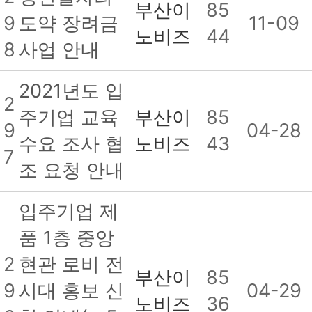
부산이
85
9
도약 장려금
11-09
노비즈
44
8
사업 안내
2021년도 입
2
주기업 교육
부산이
85
9
04-28
수요 조사 협
노비즈
43
7
조 요청 안내
입주기업 제
품 1층 중앙
2
현관 로비 전
부산이
85
9
시대 홍보 신
04-29
노비즈
36