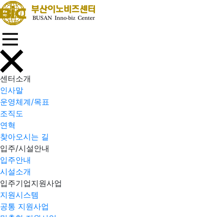
센터소개
인사말
운영체계/목표
조직도
연혁
찾아오시는 길
입주/시설안내
입주안내
시설소개
입주기업지원사업
지원시스템
공통 지원사업