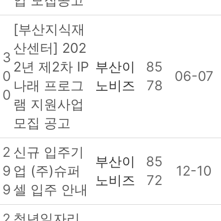
업 모집공고
[부산지식재
산센터] 202
3
2년 제2차 IP
부산이
85
0
06-07
나래 프로그
노비즈
78
0
램 지원사업
모집 공고
2
신규 입주기
부산이
85
9
업 (주)슈퍼
12-10
노비즈
72
9
셀 입주 안내
2
청년일자리