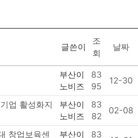
조
글쓴이
날짜
회
부산이
83
12-30
노비즈
95
조기업 활성화지
부산이
83
02-08
노비즈
82
산대 창업보육센
부산이
83