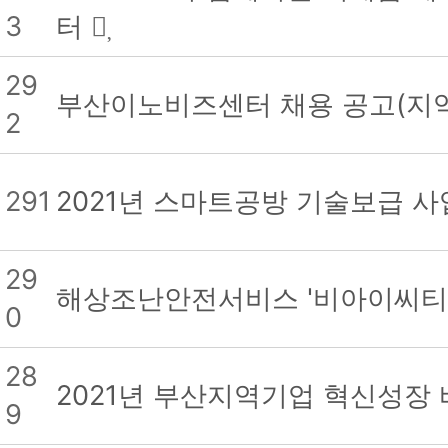
3
터
29
부산이노비즈센터 채용 공고(지
2
291
2021년 스마트공방 기술보급 사
29
해상조난안전서비스 '비아이씨티'
0
28
2021년 부산지역기업 혁신성장
9