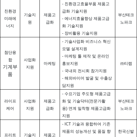
-
친환경고효율부품 제품고
친환경
급화 기술지원
기술지
제품고
부산테크
미래에
-
에너지효율향상 제품고급
원
급화
노파크
너지
화 기술지원
-
장비활용 기술지원
-
기술사업화 비즈니스 혁신
모델 설계지원
첨단융
-
마케팅 툴 제작 및 온라인
합
사업화
마케팅
홍보지원
㈜티랩
기계부
지원
-
국내외 전시회 참가지원
품
-
해외바이어 발굴 및 수출상
담지원
-
수요기업 주도형 제품고급
라이프
사업화
제품고
화 및 기술닥터
(
전문가활
부산테크
케어
지원
급화
용
)
연계 밀착형 제품고급화
노파크
지원
- ICT
기술과 융합하여 기존
제품의 성능개선 및 품질 향
한국신발
프리트
기술지
제품고