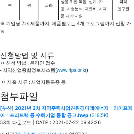
상을 위한 목업
,
설계
,
가
피혁
랙
원
급화
공
,
시험분석
,
재료비
,
시제
연구원
품 제작 지원
※ 기업당 2개 제품까지, 제품별로는 4개 프로그램까지 신청 가
능
신청방법 및 서류
ㅇ 신청 방법 : 온라인 접수
- 지역산업종합정보시스템(
www.rips.or.kr
)
ㅇ 제출 서류 : 사업자등록증 등
첨부파일
[부산] 2021년 2차 지역주력사업친환경미래에너지ㆍ라이프케
어ㆍ프리트랙 등 수혜기업 통합 공고.hwp
(218.5K)
53회 다운로드 | DATE : 2021-07-22 09:42:26