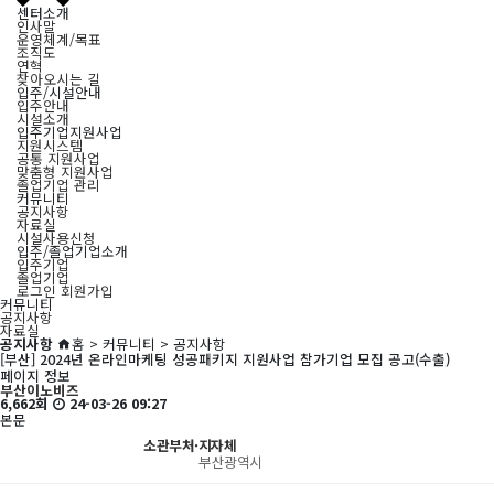
센터소개
인사말
운영체계/목표
조직도
연혁
찾아오시는 길
입주/시설안내
입주안내
시설소개
입주기업지원사업
지원시스템
공통 지원사업
맞춤형 지원사업
졸업기업 관리
커뮤니티
공지사항
자료실
시설사용신청
입주/졸업기업소개
입주기업
졸업기업
로그인
회원가입
커뮤니티
공지사항
자료실
공지사항
홈 > 커뮤니티 > 공지사항
[부산] 2024년 온라인마케팅 성공패키지 지원사업 참가기업 모집 공고(수출)
페이지 정보
부산이노비즈
6,662회
24-03-26 09:27
본문
소관부처·지자체
부산광역시