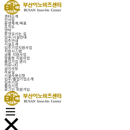
센터소개
인사말
운영체계/목표
조직도
연혁
찾아오시는 길
입주/시설안내
입주안내
시설소개
입주기업지원사업
지원시스템
공통 지원사업
맞춤형 지원사업
졸업기업 관리
커뮤니티
공지사항
자료실
시설사용신청
입주/졸업기업소개
입주기업
졸업기업
로그인
회원가입