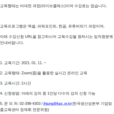
교육형태는
비대면 과정
(
라이브클래스
)이며 수강료는 없습니다.
교육프로그램은
엑셀
,
파워포인트
,
한글
,
유튜버되기 과정이며,
아래 수강신청
URL
을 참고하시어
교육수강을 원하시는 임직원분께
안내바랍니다.
1.
교육기간
: 2021. 01. 11. ~
2.
교육형태
: Zoom(
줌
)
을 활용한 실시간 온라인 교육
3.
교육시간
: 2
시간
4.
신청방법
:
아래의 강의 중
1
인당 다수의 강의 신청 가능
5.
문 의 처
: 02-398-4303 /
jhjung@kpc.or.kr
(
한국생산성본부 기업맞
춤교육센터 정재휘 전문위원
)