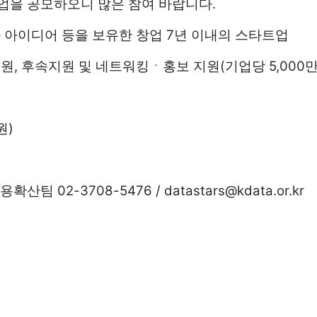
.
업을 공모하오니 많은 참여 바랍니다
7
화 아이디어 등을 보유한 창업
년 이내의 스타트업
,
(
5,000
지원
후속지원 및 네트워킹ㆍ홍보 지원
기업당
만
)
원
02-3708-5476 / datastars@kdata.or.kr
활용확산팀