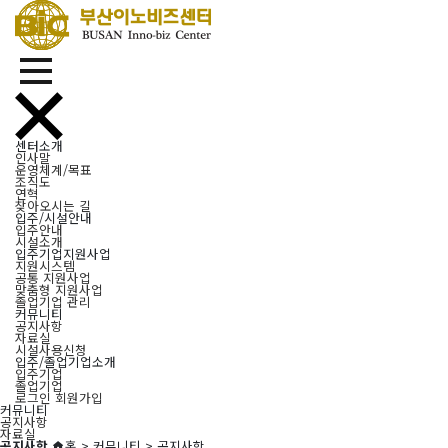
센터소개
인사말
운영체계/목표
조직도
연혁
찾아오시는 길
입주/시설안내
입주안내
시설소개
입주기업지원사업
지원시스템
공통 지원사업
맞춤형 지원사업
졸업기업 관리
커뮤니티
공지사항
자료실
시설사용신청
입주/졸업기업소개
입주기업
졸업기업
로그인
회원가입
커뮤니티
공지사항
자료실
공지사항
홈 > 커뮤니티 > 공지사항