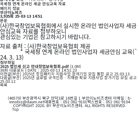
국세청 연계 온라인 세금 안심교육 자료
페이지 정보
부산이노비즈
3,935회
25-03-13 14:51
본문
(사)한국창업보육협회에서 실시한 온라인 법인사업자 세금
안심교육 자료를 첨부하오니
관심있는 기업은 참고하시기 바랍니다.
자료 출처 : (사)한국창업보육협회 제공
* 국세청 연계 온라인 법인사업자 세금안심 교육(`
24. 3. 13)
첨부파일
2025 법인세 신고 안내창업보육협회.pdf
(3.0M)
36회 다운로드 | DATE : 2025-03-13 14:51:23
이전글
[부산] 2025년 창업패키지 지원사업 참여기업 모집 통합 공고
25.03.13
다음글
[부산] 2025년 글로벌 규격인증ㆍ지재권 확보 지원사업 참가기업 모집 공고
25.03.12
목록
(46570) 부산광역시 북구 만덕3로 16번길 1 부산이노비즈센터
이메일 : b-
innobiz@daum.net
대표번호 : 051-361-9101
팩스번호 : 051-361-9104
COPYRIGHT 2020. BY 부산이노비즈센터. ALL RIGHTS RESERVED.
Top