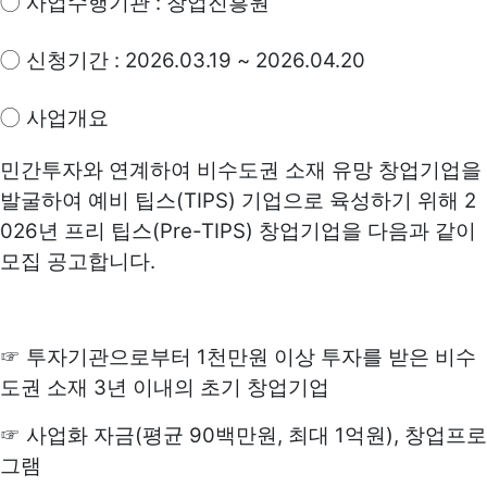
:
◯
사업수행기관
창업진흥원
: 2026.03.19 ~ 2026.04.20
◯
신청기간
◯
사업개요
민간투자와 연계하여 비수도권 소재 유망 창업기업을
(TIPS)
2
발굴하여 예비 팁스
기업으로 육성하기 위해
026
(Pre-TIPS)
년 프리 팁스
창업기업을 다음과 같이
.
모집 공고합니다
1
☞
투자기관으로부터
천만원 이상 투자를 받은 비수
3
도권 소재
년 이내의 초기 창업기업
(
90
,
1
),
☞
사업화 자금
평균
백만원
최대
억원
창업프로
그램