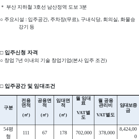
＊
부산 지하철
3
호선 남산정역 도보
3
분
○
주요시설
:
입주공간
,
주차장
(
무료
),
구내식당
,
회의실
,
화물승
강기
등
□
입주신청 자격
○
창업
7
년 이내의 기술 창업기업
(
본사 입주 조건
)
□
입주공간 및 임대조건
월 임대
전용
공용면
임대면
월 공용
료
면적
적
적
관리비
임대보증
구분
금
VAT
별
(
㎡
)
(
㎡
)
(
㎡
)
VAT
별도
도
54
평
8,424,00
111
67
178
702,000
378,000
형
0