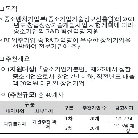
□
목적
◦
중소벤처기업부
(
중소기업기술정보진흥원
)
의
2021
년도 창업성장기술
개발사업 시행계획에 따라
중소기업의
R&D
혁신역량 지원
◦
BI
입주기업 중
R&D
역량이 우수한 창업기업을
선발하여 전문기관에 추천
□
추천개요
ㅇ
(
지원대상
)
「
중소기업기본법
」
제
2
조에서 정한
중소기업으로서
,
창업
7
년 이하
,
직전년도 매출
액
20
억원 미만인 창업기업
ㅇ
(
추천규모
)
총
40
개사
구 분
구분
추천기업 수
공고시기
내역사업
세부과제
1
차
20
개
‘21.2.24
기관추천 과
디딤돌과제
‘21.5
월 예
제
2
차
20
개
정