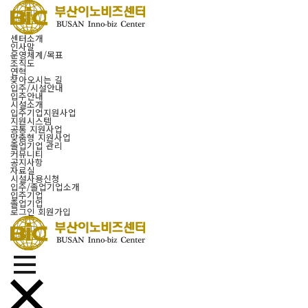
센터소개
인사말
운영체계/목표
조직도
연혁
찾아오시는 길
입주/시설안내
입주안내
시설소개
입주기업지원사업
지원시스템
공통 지원사업
맞춤형 지원사업
졸업기업 관리
커뮤니티
공지사항
자료실
시설사용신청
입주/졸업기업소개
입주기업
졸업기업
로그인
회원가입