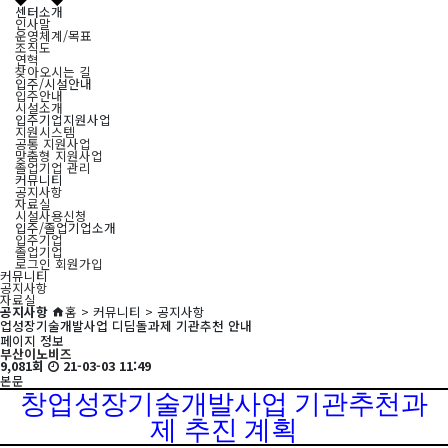
센터소개
인사말
운영체계/목표
조직도
연혁
찾아오시는 길
입주/시설안내
입주안내
시설소개
입주기업지원사업
지원시스템
공통 지원사업
맞춤형 지원사업
졸업기업 관리
커뮤니티
공지사항
자료실
시설사용신청
입주/졸업기업소개
입주기업
졸업기업
로그인
회원가입
커뮤니티
공지사항
자료실
공지사항
홈 > 커뮤니티 > 공지사항
업성장기술개발사업 디딤돌과제 기관추천 안내
페이지 정보
부산이노비즈
9,081회
21-03-03 11:49
본문
창업성장기술개발사업 기관추천과
제 추진 계획