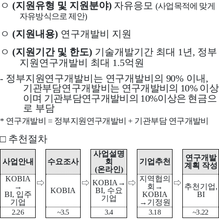
ㅇ
(
지원유형 및 지원분야
)
자유응모
(
사업목적에 맞게
자유방식으로 제안
)
ㅇ
(
지원내용
)
연구개발비 지원
ㅇ
(
지원기간 및 한도
)
기술개발기간 최대
1
년
,
정부
지원연구개발비 최대
1.5
억원
-
정부지원연구개발비는 연구개발비의
90%
이내
,
기관부담연구개발
비는 연구개발비의
10%
이상
이며 기관부담연구개발비의
10%
이상은
현금으
로 부담
*
연구개발비
=
정부지원연구개발비
+
기관부담 연구개발비
□
추천절차
사업설명
연구개발
사업안내
수요조사
회
기업추천
계획 작성
(
온라인
)
KOBIA
지역협의
KOBIA
→
⇨
⇨
⇨
⇨
→
회
→
추천기업
,
KOBIA
BI,
수요
BI,
입주
KOBIA
BI
기업
기업
→
기정원
2.26
~3.5
3.4
3.18
~3.22