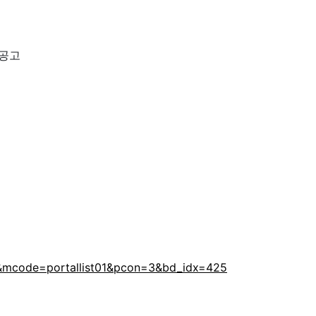
집공고
ifc&mcode=portallist01&pcon=3&bd_idx=425