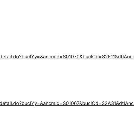
ce02_detail.do?buclYy=&ancmId=S01070&buclCd=S2F11&dt
ce02_detail.do?buclYy=&ancmId=S01067&buclCd=S2A31&dt