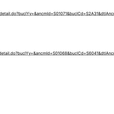
ce02_detail.do?buclYy=&ancmId=S01071&buclCd=S2A31&dt
ce02_detail.do?buclYy=&ancmId=S01068&buclCd=S6041&dt