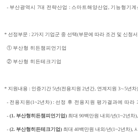
-
부산광역시
7
대 전략산업
:
스마트해양산업
,
기능형기계
*
선정부문
: 2
가지 기업군 중 선택
(
부문에 따라 조건 및 신청서
①
부산형 히든챔피언기업
②
부산형 히든테크기업
*
지원내용
:
인증기간
5
년
(
전용지원
2
년간
,
연계지원
3
∼
5
년차
-
전용지원
(1~2
년차
) :
선정 후 전용지원 평가결과에 따라 
-
(1.
부산형히든챔피언기업
)
최대
90
백만원 내외
/
년
(1~2
년차
)
-
(2.
부산형히든테크기업
)
최대
40
백만원 내외
/
년
(1~2
년차
),