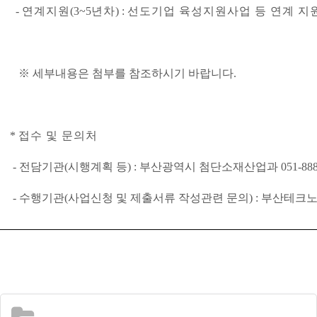
-
연계지원
(3~5
년차
) :
선도기업 육성지원사업 등 연계 지
※
세부내용은 첨부를 참조하시기 바랍니다
.
*
접수 및 문의처
-
전담기관
(
시행계획 등
) :
부산광역시 첨단소재산업과
051-88
-
수행기관
(
사업신청 및 제출서류 작성관련 문의
) :
부산테크노