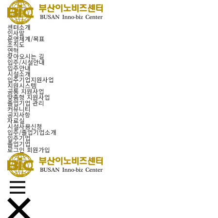
센터소개
인사말
운영체계/목표
조직도
연혁
찾아오시는 길
입주/시설안내
입주안내
시설소개
입주기업지원사업
지원시스템
공통 지원사업
맞춤형 지원사업
졸업기업 관리
커뮤니티
공지사항
자료실
시설사용신청
입주/졸업기업소개
입주기업
졸업기업
로그인
회원가입