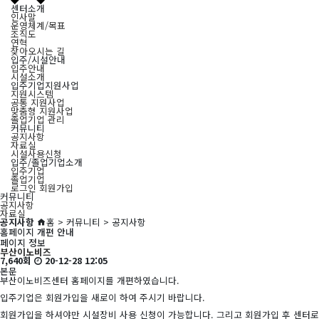
센터소개
인사말
운영체계/목표
조직도
연혁
찾아오시는 길
입주/시설안내
입주안내
시설소개
입주기업지원사업
지원시스템
공통 지원사업
맞춤형 지원사업
졸업기업 관리
커뮤니티
공지사항
자료실
시설사용신청
입주/졸업기업소개
입주기업
졸업기업
로그인
회원가입
커뮤니티
공지사항
자료실
공지사항
홈 > 커뮤니티 > 공지사항
홈페이지 개편 안내
페이지 정보
부산이노비즈
7,640회
20-12-28 12:05
본문
부산이노비즈센터 홈페이지를 개편하였습니다.
입주기업은 회원가입을 새로이 하여 주시기 바랍니다.
회원가입을 하셔야만 시설장비 사용 신청이 가능합니다. 그리고 회원가입 후 센터로