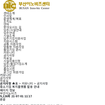
센터소개
인사말
운영체계/목표
조직도
연혁
찾아오시는 길
입주/시설안내
입주안내
시설소개
입주기업지원사업
지원시스템
공통 지원사업
맞춤형 지원사업
졸업기업 관리
커뮤니티
공지사항
자료실
시설사용신청
입주/졸업기업소개
입주기업
졸업기업
로그인
회원가입
커뮤니티
공지사항
자료실
공지사항
홈 > 커뮤니티 > 공지사항
중소기업 복지플랫폼 활용 안내
페이지 정보
부산이노비즈
9,126회
21-07-01 11:17
본문