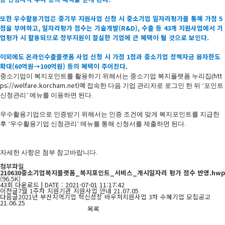
또한 우수활용기업은 중기부 지원사업 신청 시 중소기업 일자리평가를 통해 가점 5
점을 부여하고, 일자리평가 점수는 기술개발(R&D), 수출 등 43개 지원사업에서 기
업평가 시 활용되므로 정부지원이 절실한 기업에 큰 혜택이 될 것으로 보인다.
이외에도 온라인수출플랫폼 사업 신청 시 가점 1점과 중소기업 정책자금 융자한도
확대(60억원→100억원) 등의 혜택이 주어진다.
htt
중소기업이 복지포인트를 활용하기 위해서는 중소기업 복지플랫폼 누리집(
ps://welfare.korcham.net)에
접속한 다음 기업 관리자로 로그인 한 뒤 ‘포인트
신청관리’ 메뉴를 이용하면 된다.
우수활용기업으로 인증받기 위해서는 인증 조건에 맞게 복지포인트를 지급한
후 ‘우수활용기업 신청관리’ 메뉴를 통해 신청서를 제출하면 된다.
자세한 사항은 첨부 참고바랍니다.
첨부파일
210630중소기업복지플랫폼_복지포인트_서비스_개시일자리 평가 점수 반영.hwp
(96.5K)
43회 다운로드 | DATE : 2021-07-01 11:17:42
이전글
7월 1주차 지원기관 지원사업 안내
21.07.05
다음글
2021년 부산지역기업 혁신성장 바우처지원사업 3차 수혜기업 모집공고
21.06.25
목록